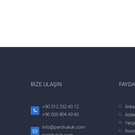
BİZE ULAŞIN
FAYDA
+90 312 232 40 12
Anka
+90 505 804 49 40
Adale
Yargı
info@parshukuk.com
Resm