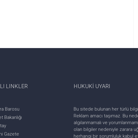
LI LINKLER
HUKUKİ UYARI
ra Barosu
Bu sitede bulunan her türlü bilgi
Reklam amacı taşımaz. Bu neden
t Bakanlığı
algılanmamalı ve yorumlanmamalı
tay
olan bilgiler nedeniyle zarara 
i Gazete
herhangi bir sorumluluk kabul 