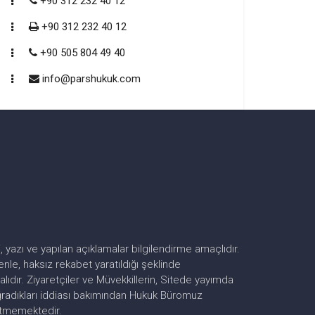
+90 312 232 40 12
+90 312 232 40 12
+90 505 804 49 40
info@parshukuk.com
, yazı ve yapılan açıklamalar bilgilendirme amaçlıdır.
le, haksız rekabet yaratıldığı şeklinde
dır. Ziyaretçiler ve Müvekkillerin, Sitede yayımda
uğradıkları iddiası bakımından Hukuk Büromuz
etmemektedir.